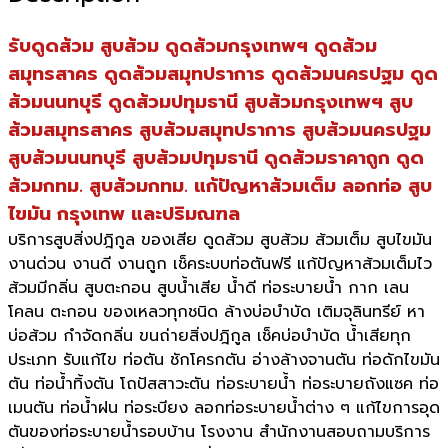
รับดูดส้วม สูบส้วม ดูดส้วมกรุงเทพฯ ดูดส้วม
สมุทรสาคร ดูดส้วมสมุทปราการ ดูดส้วมนครปฐม ดูด
ส้วมนนทบุรี ดูดส้วมปทุมธานี สูบส้วมกรุงเทพฯ สูบ
ส้วมสมุทรสาคร สูบส้วมสมุทปราการ สูบส้วมนครปฐม
สูบส้วมนนทบุรี สูบส้วมปทุมธานี ดูดส้วมราคาถูก ดูด
ส้วมกทม. สูบส้วมกทม. แก้ปัญหาส้วมเต็ม ลอกท่อ สูบ
ไขมัน กรุงเทพ และปริมณฑล
บริการสูบสิ่งปฎิกูล ของเสีย ดูดส้วม สูบส้วม ส้วมเต็ม สูบไขมัน
งานด่วน งานดี งานถูก เช็คระบบท่อตันฟรี แก้ปัญหาส้วมเต็มไว
ส้วมมีกลิ่น สูบตะกอน สูบน้ำเสีย น้ำดี ท่อระบายน้ำ กาก เลน
โคลน ตะกอน ของเหลวทุกชนิด ล้างบ่อบำบัด เติมจุลินทรีย์ หา
บ่อส้วม กำจัดกลิ่น ขนถ่ายสิ่งปฎิกูล เช็คบ่อบำบัด น้ำเสียทุก
ประเภท รับแก้ไข ท่อตัน ชักโครกตัน อ่างล้างจานตัน ท่อดักไขมัน
ตัน ท่อน้ำทิ้งตัน โถปัสสาวะตัน ท่อระบายน้ำ ท่อระบายถังแซค ท่อ
เมนตัน ท่อน้ำฝน ท่อระบียง ลอกท่อระบายน้ำต่าง ๆ แก้ไขการอุด
ตันของท่อระบายน้ำรอบบ้าน โรงงาน สำนักงานสอบถามบริการ