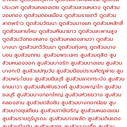
ประเวศ ดูดส้วมคลองเตย ดูดส้วมสวนหลวง ดูดส้วม
จอมทอง ดูดส้วมดอนเมือง ดูดส้วมราชเทวี ดูดส้วม
ลาดพร้าว ดูดส้วมวัฒนา ดูดส้วมบางแค ดูดส้วมหลักสี่
ดูดส้วมสายไหม ดูดส้วมคันนายาว ดูดส้วมสะพานสูง
ดูดส้วมวังทองหลาง ดูดส้วมคลองสามวา ดูดส้วม
บางนา ดูดส้วมทวีวัฒนา ดูดส้วมทุ่งครุ ดูดส้วมบาง
บอน สูบส้วมกทม. สูบส้วมพระนคร สูบส้วมดุสิต สูบ
ส้วมหนองจอก สูบส้วมบางรัก สูบส้วมบางเขน สูบส้วม
บางกะปิ สูบส้วมปทุมวัน สูบส้วมป้อมปราบศัตรูพ่าย สูบ
ส้วมพระโขนง สูบส้วมมีนบุรี สูบส้วมลาดกระบัง สูบส้วม
ยานนาวา สูบส้วมสัมพันธวงศ์ สูบส้วมพญาไท สูบส้วม
ธนบุรี สูบส้วมบางกอกใหญ่ สูบส้วมห้วยขวาง สูบส้วม
คลองสาน สูบส้วมตลิ่งชัน สูบส้วมบางกอกน้อย สูบ
ส้วมบางขุนเทียน สูบส้วมภาษีเจริญ สูบส้วมหนองแขม
สูบส้วมราษฎร์บูรณะ สูบส้วมบางพลัด สูบส้วมดินแดง
สูบส้วมบึงกุ่ม สูบส้วมสาทร สูบส้วมบางซื่อ สูบส้วม