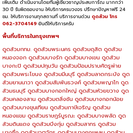
เพิ่มเติม ดำเนินงานโดยทีมผู้เชี่ยวชาญประสบการ์ณ มากกว่า
30 ปี รับผิดชอบงาน ให้บริการครบวงจร ปรึกษาปัญหาฟรี 24
ชม. ให้บริการงานทุกสถานที่ บริการงานด่วน
ดูดส้วม โทร
062-3704149
ยินดีให้บริการครับ
พื้นที่บริการในกรุงเทพฯ
ดูดส้วมกทม. ดูดส้วมพระนคร ดูดส้วมดุสิต ดูดส้วม
หนองจอก ดูดส้วมบางรัก ดูดส้วมบางเขน ดูดส้วม
บางกะปิ ดูดส้วมปทุมวัน ดูดส้วมป้อมปราบศัตรูพ่าย
ดูดส้วมพระโขนง ดูดส้วมมีนบุรี ดูดส้วมลาดกระบัง ดูด
ส้วมยานนาวา ดูดส้วมสัมพันธวงศ์ ดูดส้วมพญาไท ดูด
ส้วมธนบุรี ดูดส้วมบางกอกใหญ่ ดูดส้วมห้วยขวาง ดูด
ส้วมคลองสาน ดูดส้วมตลิ่งชัน ดูดส้วมบางกอกน้อย
ดูดส้วมบางขุนเทียน ดูดส้วมภาษีเจริญ ดูดส้วม
หนองแขม ดูดส้วมราษฎร์บูรณะ ดูดส้วมบางพลัด ดูด
ส้วมดินแดง ดูดส้วมบึงกุ่ม ดูดส้วมสาทร ดูดส้วม
บางซื่อ ดูดส้วมจตุจักร ดูดส้วมบางคอแหลม ดูดส้วม