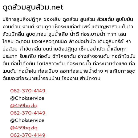
ดูดส้วมสูบส้วม.net
บริการสูบสิ่งปฎิกูล ของเสีย ดูดส้วม สูบส้วม ส้วมเต็ม สูบไขมัน
งานด่วน งานดี งานถูก เช็คระบบท่อตันฟรี แก้ปัญหาส้วมเต็มไว
ส้วมมีกลิ่น สูบตะกอน สูบน้ำเสีย น้ำดี ท่อระบายน้ำ กาก เลน
โคลน ตะกอน ของเหลวทุกชนิด ล้างบ่อบำบัด เติมจุลินทรีย์ หา
บ่อส้วม กำจัดกลิ่น ขนถ่ายสิ่งปฎิกูล เช็คบ่อบำบัด น้ำเสียทุก
ประเภท รับแก้ไข ท่อตัน ชักโครกตัน อ่างล้างจานตัน ท่อดักไขมัน
ตัน ท่อน้ำทิ้งตัน โถปัสสาวะตัน ท่อระบายน้ำ ท่อระบายถังแซค ท่อ
เมนตัน ท่อน้ำฝน ท่อระบียง ลอกท่อระบายน้ำต่าง ๆ แก้ไขการอุด
ตันของท่อระบายน้ำรอบบ้าน โรงงาน สำนักงาน
062-370-4149
@Chokservice
@459bqzlq
062-370-4149
@Chokservice
@459bqzlq
062-370-4149