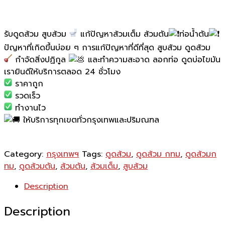
รับดูดส้วม สูบส้วม
แก้ปัญหา
ส้วมเต็ม ส้วมตัน
ท่อน้ำตัน
ปัญหาที่เกิดขึ้นบ่อย ๆ การแก้ปัญหาที่ดีที่สุด สูบส้วม ดูดส้วม
กำจัดสิ่งปฏิกูล
และทำความสะอาด ลอกท่อ ดูดบ่อไขมัน
เรายินดีให้บริการตลอด 24 ชั่วโมง
ราคาถูก
รวดเร็ว
ทำงานไว
ให้บริการทุกเขตทั่วกรุงเทพและปริมณฑล
Category:
กรุงเทพฯ
Tags:
ดูดส้วม
,
ดูดส้วม กทม
,
ดูดส้วมก
ทม
,
ดูดส้วมตัน
,
ส้วมตัน
,
ส้วมเต็ม
,
สูบส้วม
Description
Description