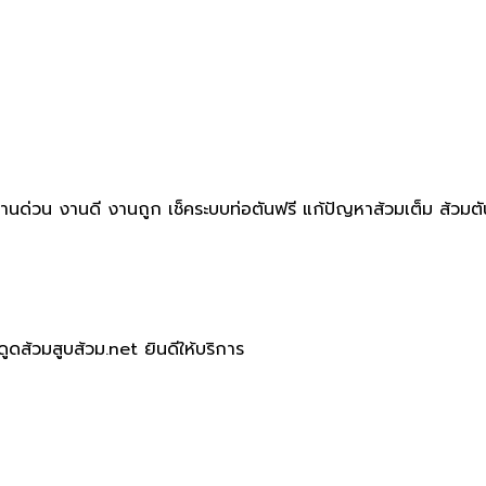
 งานด่วน งานดี งานถูก เช็คระบบท่อตันฟรี แก้ปัญหาส้วมเต็ม ส้วมตั
ูดส้วมสูบส้วม.net ยินดีให้บริการ