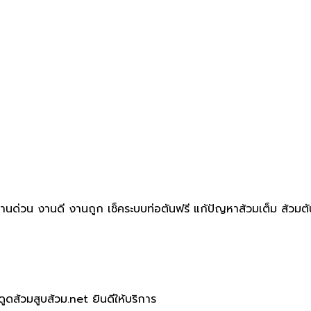
 งานด่วน งานดี งานถูก เช็คระบบท่อตันฟรี แก้ปัญหาส้วมเต็ม ส้วมตั
ูดส้วมสูบส้วม.net ยินดีให้บริการ