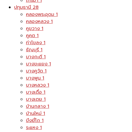
ไทรม้า
1
ปทุมธานี
28
คลองพระอุดม
1
คลองหลวง
1
คูขวาง
1
คูคต
1
ท่าโขลง
1
ธัญบุรี
1
บางกะดี
1
บางขะแยง
1
บางคูวัด
1
บางพูน
1
บางหลวง
1
บางเดื่อ
1
บางเตย
1
บ้านกลาง
1
บ้านใหม่
1
บึงยี่โถ
1
ระแหง
1