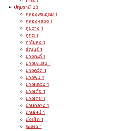
ไทรม้า
1
ปทุมธานี
28
คลองพระอุดม
1
คลองหลวง
1
คูขวาง
1
คูคต
1
ท่าโขลง
1
ธัญบุรี
1
บางกะดี
1
บางขะแยง
1
บางคูวัด
1
บางพูน
1
บางหลวง
1
บางเดื่อ
1
บางเตย
1
บ้านกลาง
1
บ้านใหม่
1
บึงยี่โถ
1
ระแหง
1