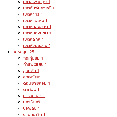
เขตสะพานสูง
1
เขตสัมพันธวงศ์
1
เขตสาทร
1
เขตสายไหม
1
เขตหนองจอก
1
เขตหนองแขม
1
เขตหลักสี่
1
เขตห้วยขวาง
1
นครปฐม
25
กระทุ่มล้ม
1
กำแพงแสน
1
ขุนแก้ว
1
คลองโยง
1
ดอนยายหอม
1
ตาก้อง
1
ธรรมศาลา
1
นครชัยศรี
1
บ่อพลับ
1
บางกระทึก
1