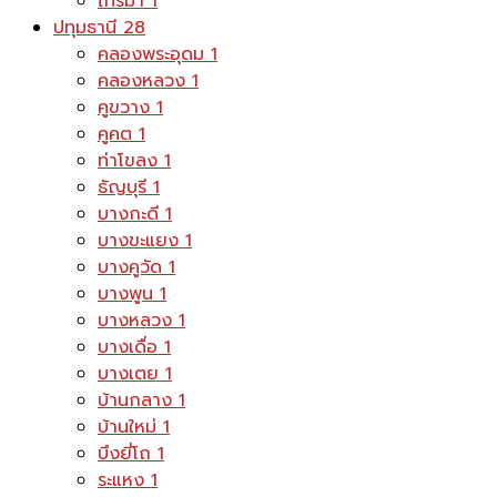
ไทรม้า
1
ปทุมธานี
28
คลองพระอุดม
1
คลองหลวง
1
คูขวาง
1
คูคต
1
ท่าโขลง
1
ธัญบุรี
1
บางกะดี
1
บางขะแยง
1
บางคูวัด
1
บางพูน
1
บางหลวง
1
บางเดื่อ
1
บางเตย
1
บ้านกลาง
1
บ้านใหม่
1
บึงยี่โถ
1
ระแหง
1