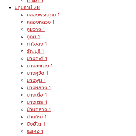
ไทรม้า
1
ปทุมธานี
28
คลองพระอุดม
1
คลองหลวง
1
คูขวาง
1
คูคต
1
ท่าโขลง
1
ธัญบุรี
1
บางกะดี
1
บางขะแยง
1
บางคูวัด
1
บางพูน
1
บางหลวง
1
บางเดื่อ
1
บางเตย
1
บ้านกลาง
1
บ้านใหม่
1
บึงยี่โถ
1
ระแหง
1