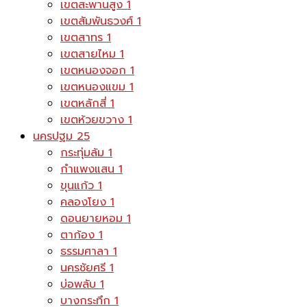
เขตสะพานสูง
1
เขตสัมพันธวงศ์
1
เขตสาทร
1
เขตสายไหม
1
เขตหนองจอก
1
เขตหนองแขม
1
เขตหลักสี่
1
เขตห้วยขวาง
1
นครปฐม
25
กระทุ่มล้ม
1
กำแพงแสน
1
ขุนแก้ว
1
คลองโยง
1
ดอนยายหอม
1
ตาก้อง
1
ธรรมศาลา
1
นครชัยศรี
1
บ่อพลับ
1
บางกระทึก
1